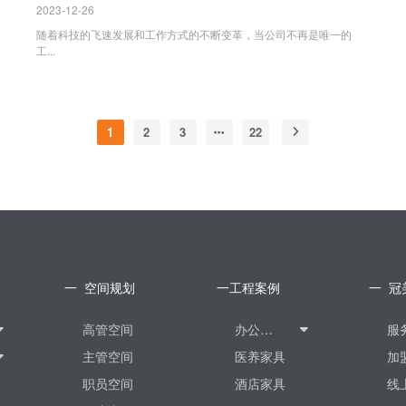
2023-12-26
随着科技的飞速发展和工作方式的不断变革，当公司不再是唯一的
工...
1
2
3
22
一 空间规划
一工程案例
一 冠
高管空间
办公家具
服
主管空间
医养家具
加
职员空间
酒店家具
线