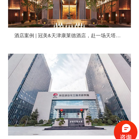
酒店案例 | 冠美&天津康莱德酒店，赴一场天塔湖畔的奢华盛宴